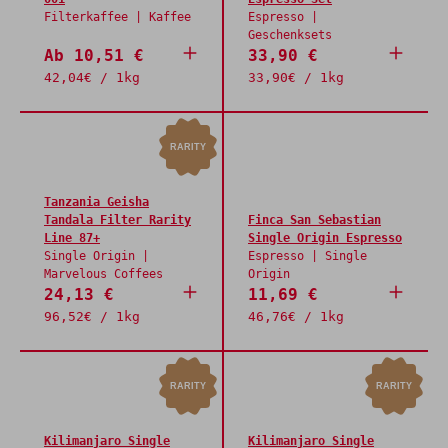
Filterkaffee | Kaffee
Espresso |
Geschenksets
Ab 10,51 €
33,90 €
42,04€ / 1kg
33,90€ / 1kg
RARITY
Tanzania Geisha
Tandala Filter Rarity
Finca San Sebastian
Line 87+
Single Origin Espresso
Single Origin |
Espresso | Single
Marvelous Coffees
Origin
24,13 €
11,69 €
96,52€ / 1kg
46,76€ / 1kg
RARITY
RARITY
Kilimanjaro Single
Kilimanjaro Single