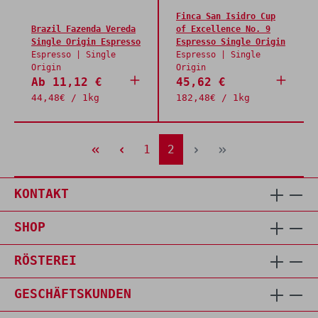
Finca San Isidro Cup
Brazil Fazenda Vereda
of Excellence No. 9
Single Origin Espresso
Espresso Single Origin
Espresso | Single
Espresso | Single
Origin
Origin
Ab 11,12 €
45,62 €
44,48€ / 1kg
182,48€ / 1kg
Seite
1
Seite
2
KONTAKT
SHOP
RÖSTEREI
GESCHÄFTSKUNDEN