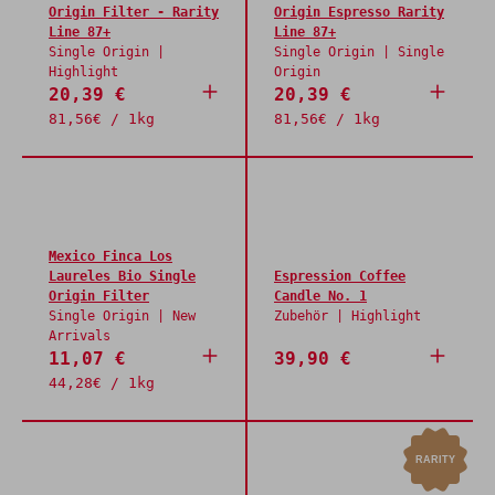
Origin Filter - Rarity
Origin Espresso Rarity
Line 87+
Line 87+
Single Origin |
Single Origin | Single
Highlight
Origin
20,39 €
20,39 €
81,56€ / 1kg
81,56€ / 1kg
Mexico Finca Los
Laureles Bio Single
Espression Coffee
Origin Filter
Candle No. 1
Single Origin | New
Zubehör | Highlight
Arrivals
11,07 €
39,90 €
44,28€ / 1kg
RARITY