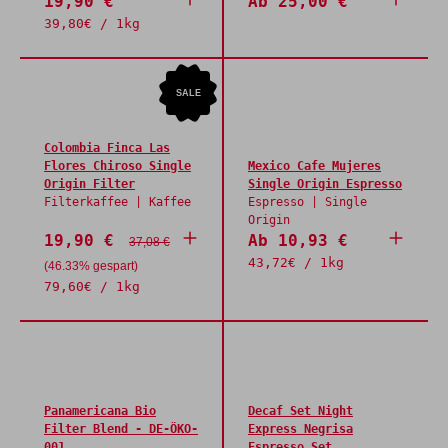
19,90 €
Ab 25,00 €
39,80€ / 1kg
SALE
Colombia Finca Las
Flores Chiroso Single
Mexico Cafe Mujeres
Origin Filter
Single Origin Espresso
Filterkaffee | Kaffee
Espresso | Single
Origin
19,90 €
Ab 10,93 €
37,08 €
43,72€ / 1kg
(46.33% gespart)
79,60€ / 1kg
Panamericana Bio
Decaf Set Night
Filter Blend - DE-ÖKO-
Express Negrisa
001
Espresso Set