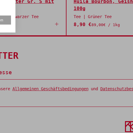
ierfilter Gr. S mit
Huila Bourbon, Geish
asche
100g
e | Schwarzer Tee
Tee | Grüner Tee
en
8,90 €
89,00€ / 1kg
TTER
nsere
Allgemeinen Geschäftsbedingungen
und
Datenschutzbe