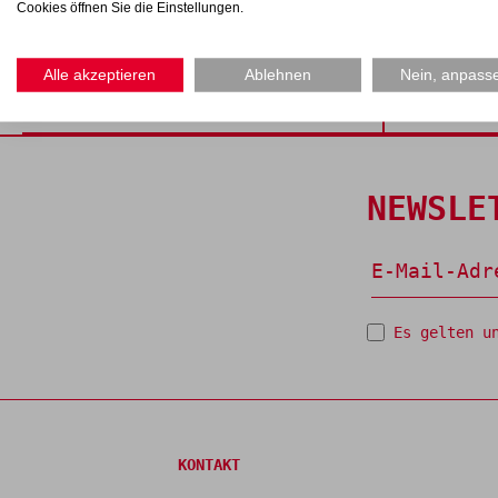
Tee Pap
Cookies öffnen Sie die Einstellungen.
Kräutertee Bundle Set 3x30g
hoher L
Geschenksets | Kräutertee
Grüner Te
Alle akzeptieren
Ablehnen
Nein, anpass
20,90 €
4,00 €
NEWSLE
Es gelten u
KONTAKT