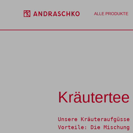
pringen
Zur Hauptnavigation springen
Alle Produkte
Kaffee
Tee
Zubehör
Abo
Röste
ALLE PRODUKTE
Kräutertee
Unsere Kräuteraufgüsse 
Vorteile: Die Mischung 