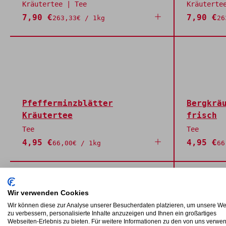
Kräutertee | Tee
Kräuterte
7,90 €
7,90 €
263,33€ / 1kg
26
Pfefferminzblätter
Bergkrä
Kräutertee
frisch
Tee
Tee
4,95 €
4,95 €
66,00€ / 1kg
66
Wir verwenden Cookies
Wir können diese zur Analyse unserer Besucherdaten platzieren, um unsere We
zu verbessern, personalisierte Inhalte anzuzeigen und Ihnen ein großartiges
Webseiten-Erlebnis zu bieten. Für weitere Informationen zu den von uns verwe