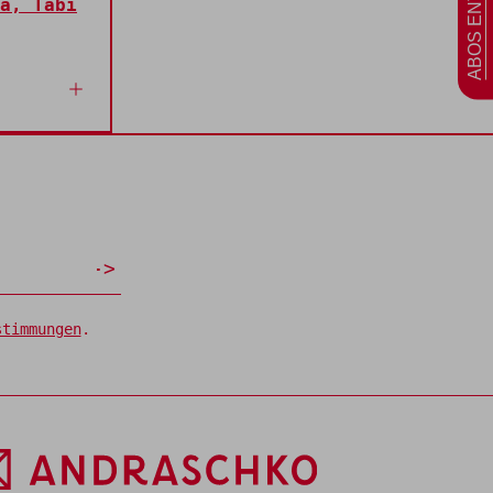
a, Tabi
stimmungen
.