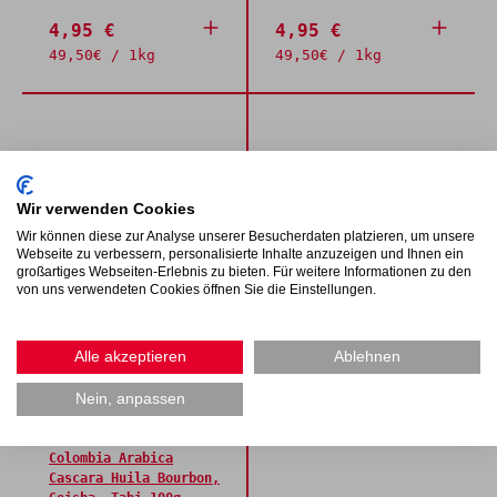
4,95 €
4,95 €
49,50€ / 1kg
49,50€ / 1kg
Mango Mambo
aromatisierte
Wir verwenden Cookies
Früchteteemischung
Tee Papierfilter Gr. S
15x3,5g
mit hoher Lasche
Wir können diese zur Analyse unserer Besucherdaten platzieren, um unsere
Früchtetee | Tee
Grüner Tee | Schwarzer
Webseite zu verbessern, personalisierte Inhalte anzuzeigen und Ihnen ein
großartiges Webseiten-Erlebnis zu bieten. Für weitere Informationen zu den
Tee
von uns verwendeten Cookies öffnen Sie die Einstellungen.
8,20 €
4,00 €
146,43€ / 1kg
Alle akzeptieren
Ablehnen
Nein, anpassen
Colombia Arabica
Cascara Huila Bourbon,