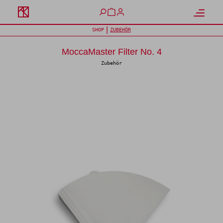
alt springen
Warenkorb enthält 0 Positione
|
SHOP
ZUBEHÖR
MoccaMaster Filter No. 4
Zubehör
Bildergalerie überspringen